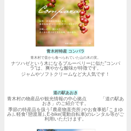
青木村特産 コンパラ
青木村で昔から食べられていた山の木の実。
ナツハゼという木になるブルーベリーに似た
”コンパ
ラ”は、爽やかな酸味が特徴です。
ジャムやソフトクリームなど大人気です！
道の駅あおき
青木村の物産品や観光情報の中心拠点 「道の駅あ
おき」のご紹介です。
季節の特産品を扱う｢農産物直売所｣やお食事処｢こまゆ
み｣､軽食｢戀渡屋｣､E-bike(電動自転車)のレンタル等がご
利用いただけます。