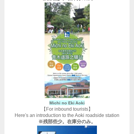
Michi no Eki Aoki
【For inbound tourists】
Here's an introduction to the Aoki roadside station
※残部些少。在庫分のみ。