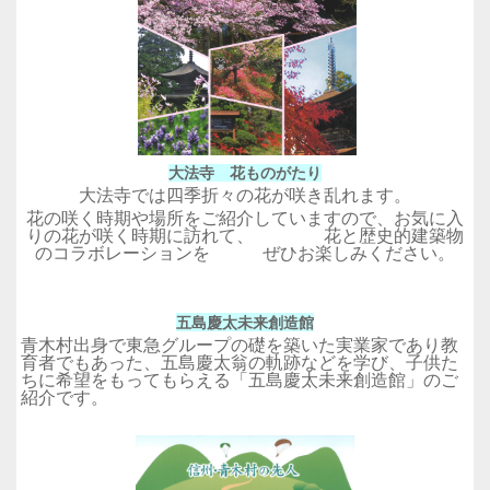
大法寺 花ものがたり
大法寺では四季折々の花が咲き乱れます。
花の咲く時期や場所をご紹介していますので、お気に入
りの花が咲く時期に訪れて、 花と歴史的建築物
のコラボレーションを ぜひお楽しみください。
五島慶太未来創造館
青木村出身で東急グループの礎を築いた実業家であり教
育者でもあった、五島慶太翁の軌跡などを学び、子供た
ちに希望をもってもらえる「五島慶太未来創造館」のご
紹介です。