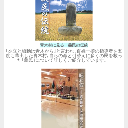
青木村に見る 義民の伝統
｢夕立と騒動は青木から｣と言われ､百姓一揆の指導者を五
度も輩出した青木村｡自らの命と引替えに多くの民を救っ
た｢義民｣について詳しくご紹介しています。