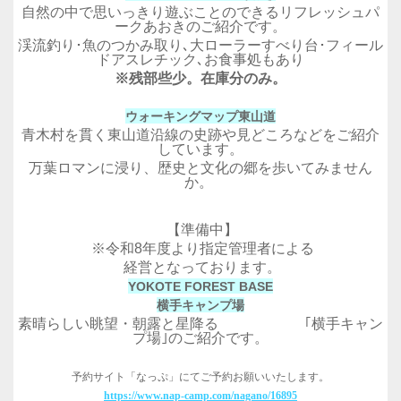
自然の中で思いっきり遊ぶことのできるリフレッシュパ
ークあおきのご紹介です。
渓流釣り･魚のつかみ取り､大ローラーすべり台･フィール
ドアスレチック､お食事処もあり
※残部些少。在庫分のみ。
ウォーキングマップ東山道
青木村を貫く東山道沿線の史跡や見どころなどをご紹介
しています。
万葉ロマンに浸り、歴史と文化の郷を歩いてみません
か。
【準備中】
※令和8年度より指定管理者による
経営となっております。
YOKOTE FOREST BASE
横手キャンプ場
素晴らしい眺望・朝露と星降る ｢横手キャン
プ場｣のご紹介です。
予約サイト「なっぷ」にてご予約お願いいたします。
https://www.nap-camp.com/nagano/16895