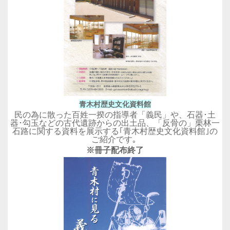
青木村歴史文化資料館
民の為に散った百姓一揆の指導者「義民」や、石器･土
器･勾玉などの古代遺跡からの出土品、「反骨の」栗林一
石路に関する資料を展示する｢青木村歴史文化資料館｣の
ご紹介です｡
※冊子配布終了