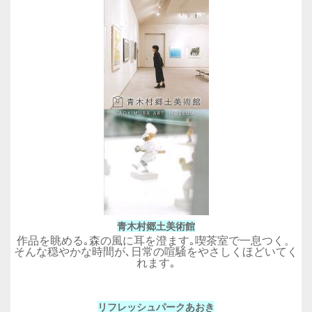
青木村郷土美術館
作品を眺める｡森の風に耳を澄ます｡喫茶室で一息つく。
そんな穏やかな時間が､日常の喧騒をやさしくほどいてく
れます｡
リフレッシュパークあおき