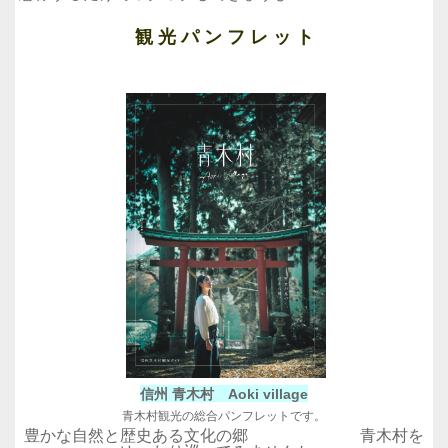
観 光 パ ン フ レ ッ ト
信州 青木村 Aoki village
青木村観光の総合パンフレットです。
豊かな自然と歴史ある文化の郷 青木村を