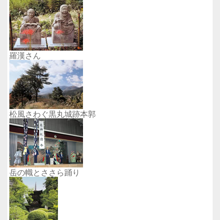
羅漢さん
松風さわぐ黒丸城跡本郭
岳の幟とささら踊り