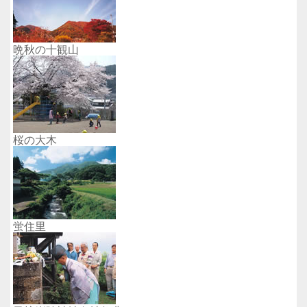
晩秋の十観山
桜の大木
蛍住里