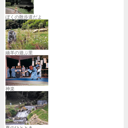
ぼくの散歩道だよ
緬羊の遊ぶ里
神楽
夏のひととき