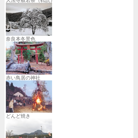
大法寺般若祭（転読）
奈良本冬景色
赤い鳥居の神社
どんど焼き