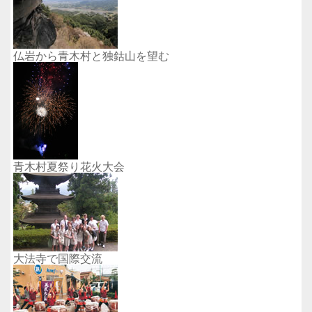
仏岩から青木村と独鈷山を望む
青木村夏祭り花火大会
大法寺で国際交流