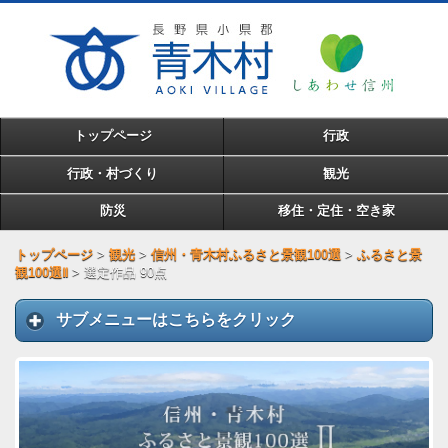
トップページ
行政
行政・村づくり
観光
防災
移住・定住・空き家
トップページ
>
観光
>
信州・青木村ふるさと景観100選
>
ふるさと景
観100選Ⅱ
>
選定作品 90点
サブメニューはこちらをクリック