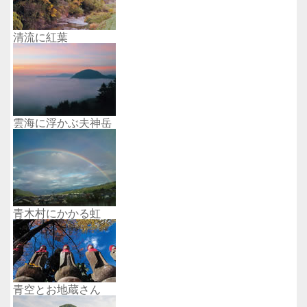
清流に紅葉
雲海に浮かぶ夫神岳
青木村にかかる虹
青空とお地蔵さん