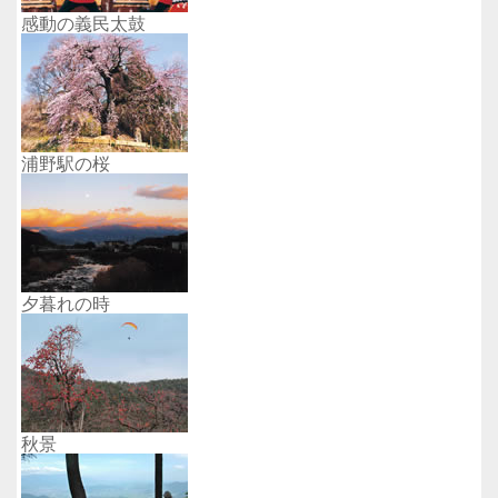
感動の義民太鼓
浦野駅の桜
夕暮れの時
秋景