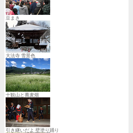
豆まき
大法寺 雪景色
十観山と蕎麦畑
引き継いだよ 壁塗り踊り