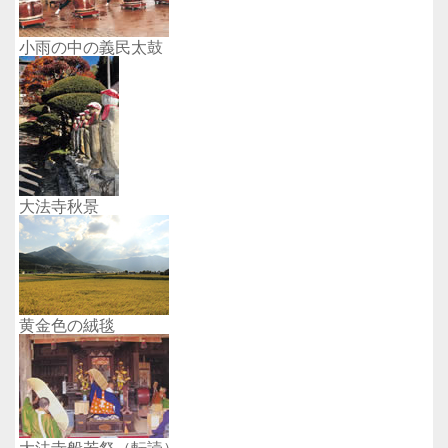
小雨の中の義民太鼓
大法寺秋景
黄金色の絨毯