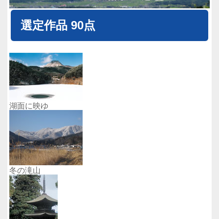
選定作品 90点
湖面に映ゆ
冬の滝山