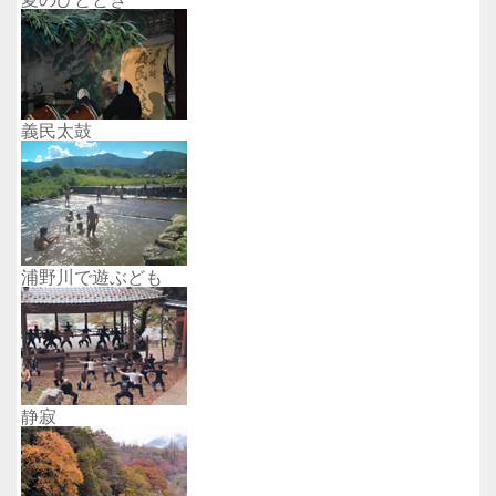
義民太鼓
浦野川で遊ぶども
静寂