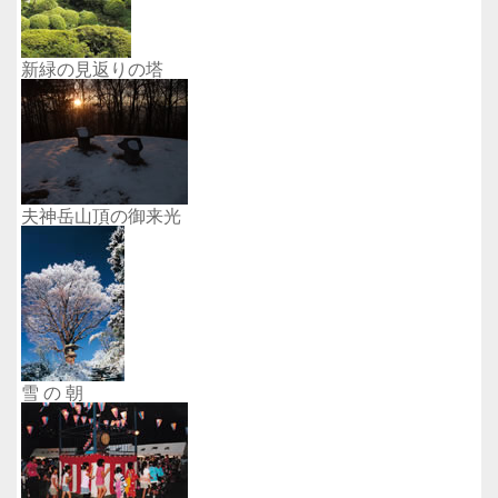
新緑の見返りの塔
夫神岳山頂の御来光
雪 の 朝