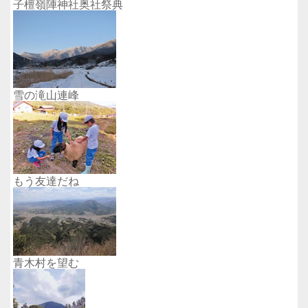
子檀嶺陣神社奥社祭典
雪の滝山連峰
もう友達だね
青木村を望む