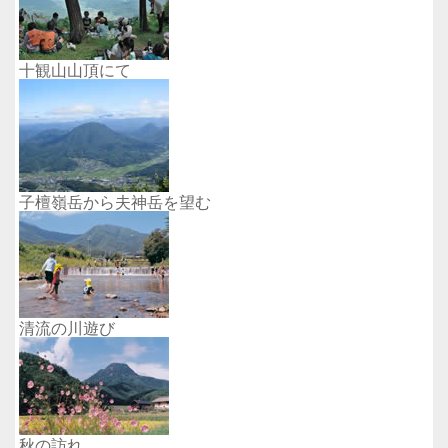
十観山山頂にて
子檀嶺岳から夫神岳を望む
清流の川遊び
秋の訪れ