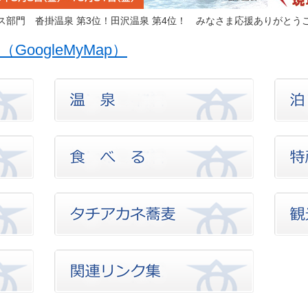
ネス部門
沓掛温泉 第3位！
田沢温泉 第4位！ みなさま応援ありがとう
oogleMyMap）