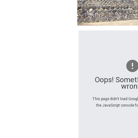
Oops! Somet
wron
This page didn't load Googl
the JavaScript console fo