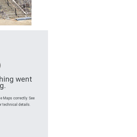
hing went
g.
e Maps correctly. See
r technical details.