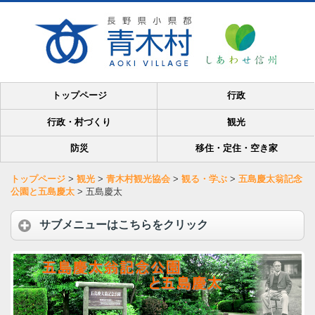
トップページ
行政
行政・村づくり
観光
防災
移住・定住・空き家
トップページ
>
観光
>
青木村観光協会
>
観る・学ぶ
>
五島慶太翁記念
公園と五島慶太
>
五島慶太
サブメニューはこちらをクリック