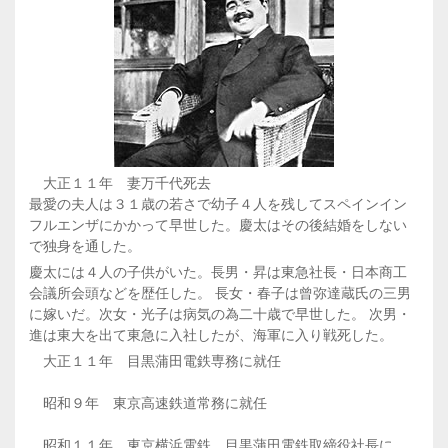
大正１１年 妻万千代死去
最愛の夫人は３１歳の若さで幼子４人を残してスペインイン
フルエンザにかかって早世した。慶太はその後結婚をしない
で独身を通した。
慶太には４人の子供がいた。長男・昇は東急社長・日本商工
会議所会頭などを歴任した。 長女・春子は曾弥達蔵氏の三男
に嫁いだ。次女・光子は病気の為二十歳で早世した。 次男・
進は東大を出て東急に入社したが、海軍に入り戦死した。
大正１１年 目黒蒲田電鉄専務に就任
昭和９年 東京高速鉄道常務に就任
昭和１１年 東京横浜電鉄、目黒蒲田電鉄取締役社長に