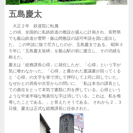
五島慶太
大正２年 鉄道院に転属
この頃、全国的に私鉄鉄道の敷設が盛んに計画され、長野県
でも飯山鉄道が豊野・飯山間敷設の認可申請を国に提出し
た。 この申請に陰で尽力したのが、五島慶太である。 昭和３
５年に「五島慶太翁碑」を飯山駅の前に建立し、その功績を
称えた。
慶太は「総務課長心得」に就任したが、「心得」という字が
気に喰わなかった。「心得」と書かれた稟議書が回ってくる
と「心得」の文字を筆で消して押印して上司に回していた。
なぜかとの局長や次官からの問いに、「私は本当の課長とし
ての責任をとって本気で書類に判を押している。心得という
ような中途半端な無責任な字は消している。これは、私を侮
辱したことである。」と答えたそうである。 それから２，３
日後、慶太は正式な総務課長に任命された。