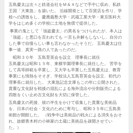
五島慶太は次々と鉄道会社をＭ＆Ａなどで手中に収め、私鉄
王国「大東急」を築いた。 沿線開発として百貨店を作り、学
校への誘致をし、慶應義塾大学・武蔵工業大学・東京医科大
学をはじめ多くの学校に土地を無償で提供した。
事業の鬼として「強盗慶太」の異名をつけられたが、本人は
「強盗」と悪口を言われても 一言も弁解もしないし、自分の
した事で自慢らしい事も言わなかったそうだ。 五島慶太は仕
事一途、真実一路の人であったのだ。
昭和３０年 五島育英会を設立 理事長に就任
五島慶太は昭和１５年、東横学園理事長に就任した。 苦学を
して高等師範を卒業し、又大学も卒業した五島慶太は、教育
事業にも情熱をそそぎ、学校法人五島育英会を設立、初代の
理事長に就任した。 大東急記念文庫もこの年に公開された。
貴重な文化財を戦後の混乱による海外流出や分割販売による
四散をくい止め古文化財を大切に保管した。
五島慶太の死後、彼の半生をかけて収集した貴重な美術品
を、日本の社会・文化のために寄与し、昭和３５年に五島美
術館が開館した。 （戦争中は美術品の戦火による消失をおそ
れ、故郷青木村の小林家の土蔵に美術品を疎開させてい
た。）