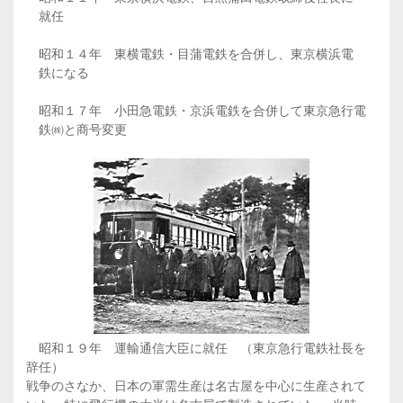
就任
昭和１４年 東横電鉄・目蒲電鉄を合併し、東京横浜電
鉄になる
昭和１７年 小田急電鉄・京浜電鉄を合併して東京急行電
鉄㈱と商号変更
昭和１９年 運輸通信大臣に就任 （東京急行電鉄社長を
辞任）
戦争のさなか、日本の軍需生産は名古屋を中心に生産されて