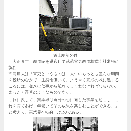
飯山駅前の碑
大正９年 鉄道院を退官して武蔵電気鉄道株式会社常務に
就任
五島慶太は「官吏というものは、人生のもっとも盛んな期間
を役所のなかで一生懸命働いて、ようやく完成の域に達する
ころには、従来の仕事から離れてしまわなければならない。
まったく浮草のようなものである。
これに反して、実業界は自分の心に適した事業を起こし、こ
れを育てあげ、年老いてその成果を楽しむことができる。」
と考えて、実業界へ転身 したのである。