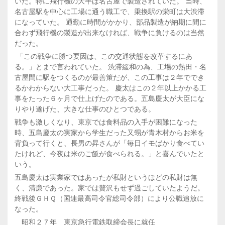
いた。特に飛行機の大半は名古屋で製造されていた。 当時、
名古屋駅を中心に工場に通う職工で、乗換駅の栄町は大渋滞
になっていた。 通勤に時間がかかり、部品製造が納期に間に
合わず飛行機の製造が出来なければ、戦争に負けるのは当然
だった。
「この戦争に勝つ要因は、この交通状態を改革するにあ
る。」とまで言われていた。 渋滞緩和の為、工場の熱田・名
古屋間に駅をつくるのが最善策だが、この工事は２年ででき
るかわからない大工事だった。 慶太はこの２年以上かかる工
事をたった６ヶ月で仕上げたのである。五島慶太が大臣にな
りやり遂げた、大きな仕事のひとつである。
戦争も激しくなり、東京では食料品の入手が困難になった
時、五島慶太の実家から学生だった又甥が青木村からお米を
背負って行くと、長男の昇さんが「毎日イモばかり食べてい
たけれど、今夜は米のご飯が食べられる。」と喜んでいたと
いう。
五島慶太は実業家ではあったが私財というほどの私財は無
く、清廉であった。家では贅沢もせず過ごしていたようだ。
終戦後ＧＨＱ（国連最高司令官総司令部）により公職追放に
なった。
昭和２７年 東京急行電鉄取締会長に就任