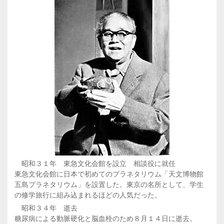
昭和３１年 東急文化会館を設立 相談役に就任
東急文化会館に日本で初めてのプラネタリウム「天文博物館
五島プラネタリウム」を設置した。東京の名所として、学生
の修学旅行に組み込まれるほどの人気だった。
昭和３４年 逝去
糖尿病による動脈硬化と脳血栓のため８月１４日に逝去。