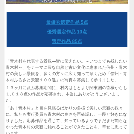
最優秀選定作品 5点
優秀選定作品 10点
選定作品 85点
「青木村を代表する景観―皆に伝えたい。～いつまでも残したい
青木村～」をテーマに豊な自然と古い文化に恵まれた信州・青木
村の美しい景観を、多くの方々に広く知って頂くため「信州・青
木村ふるさと景観１００選」の写真を募集して参りました。
１３ヶ月に及ぶ募集期間に、村内はもとより関東圏の皆様からも
１,０１８点の作品が応募され、本当にありがとうございまし
た。
「あ！青木村」と目を見張るばかりの多様で美しい景観の数々
に、私たち実行委員も青木村の良さを再確認し、一段と好きにな
りました。応募作品を通じて、知っているようでまだまだ知らな
かった青木村の景観に触れることができたことを、幸せに思って
います。