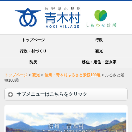
トップページ
行政
行政・村づくり
観光
防災
移住・定住・空き家
トップページ
>
観光
>
信州・青木村ふるさと景観100選
>
ふるさと景
観100選Ⅰ
サブメニューはこちらをクリック