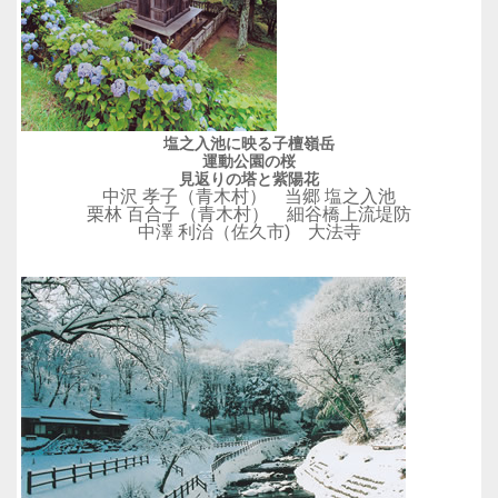
塩之入池に映る子檀嶺岳
運動公園の桜
見返りの塔と紫陽花
中沢 孝子（青木村） 当郷 塩之入池
栗林 百合子（青木村） 細谷橋上流堤防
中澤 利治（佐久市) 大法寺