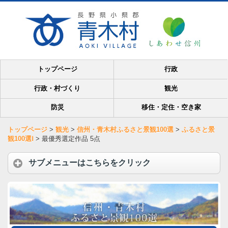
トップページ
行政
行政・村づくり
観光
防災
移住・定住・空き家
トップページ
>
観光
>
信州・青木村ふるさと景観100選
>
ふるさと景
観100選Ⅰ
>
最優秀選定作品 5点
サブメニューはこちらをクリック