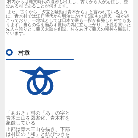
村内からは縄文時代の遺跡も出土し、古くから人が定住し、歴
史ある村であることが伺えます。
また、古くから「夕立と騒動は青木から」と言われているよう
に、青木村では江戸時代から明治にかけて5回もの農民一揆が起
こっており、一地域としては日本で最も一揆が多発した村でもあ
ります。自らの命を顧みず庶民の為に立ち上がり、正義を貫いた
先人を誇りとし義民太鼓を創設、村をあげて義民の精神を顕彰し
ています。
村章
「あおき」村の「あ」の字と
青木三山を図案化、青木村を
象徴している。
上部は青木三山を描き、下部
は村民の「和」と結びつきを