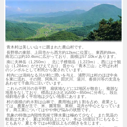
青木村は美しい山々に囲まれた農山村です。
長野県の東部、上田市から西方約12kmに位置し、東西約8km、
南北には約10.4kmに広がっており、面積は57.10k㎡あります。
南に夫神岳（1,250m）、北に子檀嶺岳（1,223m）、西には十観
山（1,284m）がそびえており、昔から「青木三山」と呼ばれ村
のシンボルとして村民から愛されています。
村内には清純なる川が村に潤いを与え、浦野川は村のほぼ中央
を東に流れ、その間、阿鳥川、田沢川、湯川、沓掛川等の支流を
あわせて千曲川に注いでいます。
これらの河川の谷平野、扇状地などに12地区が散在し、複雑な
地形をなしており、標高はおおむね500～850mに分布し、段丘
傾斜地が多く平坦地は少ない地形にあります。
村の面積の約８割は山林で、農用地は約１割を占め、産業とし
ては、農業が主で、米、菌茸類、果樹、花卉が中心となっていま
す。商工業についてはやや伸び悩みの状態です。
気象の特徴は内陸性気候で降水量は極めて少なく、また気温の
較差は大きく、夏は30度以上になり、冬は-10度以下にもなるこ
ともあり、夏と冬では±40度以上もの開きを生じます。