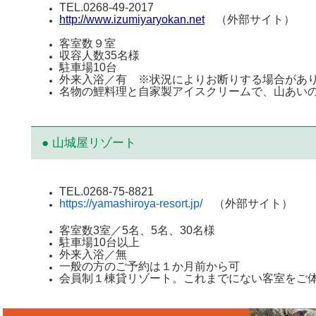
TEL.0268-49-2017
http://www.izumiyaryokan.net
（外部サイト）
客室数９室
収容人数35名様
駐車場10台
外来入浴／有 ※状況によりお断りする場合があ
名物の鯉料理と自家製アイスクリームで、山あい
● 山城屋リゾート
TEL.0268-75-8821
https://yamashiroya-resort.jp/
（外部サイト）
客室数3室／5名、5名、30名様
駐車場10台以上
外来入浴／無
一般の方のご予約は１か月前から可
会員制１棟貸リゾート。これまでにない客室をご