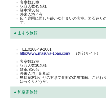
客室数15室
収容人数45名様
駐車場30台
外来入浴／有
広々庭園に面した静かな佇まいの客室。岩石造り
す。
● ますや旅館
TEL.0268-49-2001
http://www.masuya-1ban.com/
（外部サイト）
客室数12室
収容人数30名様
駐車場20台
外来入浴／応相談
島崎藤村ゆかりの有形文化財の老舗旅館。こだわ
ゆっくりどうぞ。
● 和泉家旅館