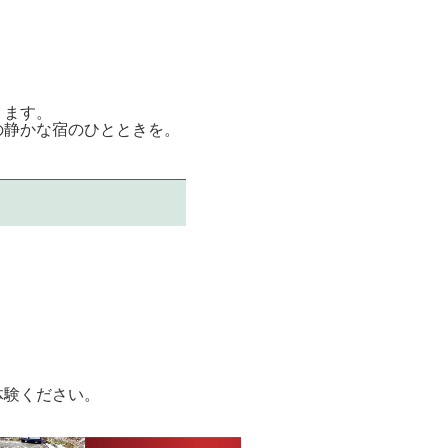
ります。
の静かな宿のひとときを。
体験ください。