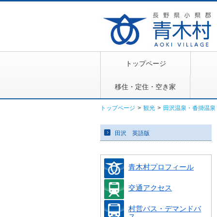
トップページ
移住・定住・空き家
トップページ
>
観光
>
田沢温泉・沓掛温泉
田沢 英語版
青木村プロフィール
交通アクセス
村営バス・デマンドバ
ス