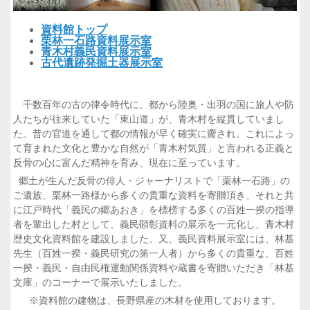
資料館トップ
栗林一石路資料展示室
青木村義民資料展示室
古代遺跡発掘土器展示室
千数百年の古の律令時代に、都から陸奥・出羽の国に旅人や防
人たちが往来していた「東山道」が、青木村を縦貫していまし
た。昔の官道を通して都の情報が早く確実に齎され、これによっ
て育まれた文化と豊かな自然が「青木村気質」と言われる正義と
反骨の心に富んだ精神を育み、現在に至っています。
郷土が生んだ反骨の俳人・ジャーナリストで「栗林一石路」の
ご遺族、栗林一路様から多くの貴重な資料を寄贈頂き、それと共
に江戸時代「義民の郷あおき」を標榜する多くの百姓一揆の指導
者を輩出した村として、義民顕彰資料の展示を一元化し、青木村
歴史文化資料館を建設しました。又、義民資料展示室には、林基
先生（百姓一揆・義民研究の第一人者）から多くの貴重な、百姓
一揆・義民・自由民権運動関係資料や蔵書を寄贈いただき「林基
文庫」のコーナーで展示いたしました。
※資料館の建物は、長野県産の木材を使用しております。