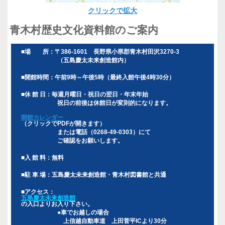
クリックで拡大
青木村歴史文化資料館のご案内
■場 所：〒386-1601 長野県小県郡青木村田沢3270-3
（五島慶太未来創造館内）
■開館時間：午前9時～午後5時（最終入館午後4時30分）
■休 館 日：毎週月曜日・祝日の翌日・年末年始
祝日の前後は休館日が変則的になります。
開館カレンダー
（クリックでPDFが開きます）
または電話（0268-49-0303）にて
ご確認をお願いします。
■入 館 料：無料
■駐 車 場：五島慶太未来創造館・青木村図書館と共通
■アクセス：
五島慶太未来創造館
の入口よりお入り下さい。
●車でお越しの場合
上信越自動車道 上田菅平ICより30分