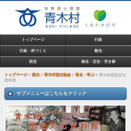
トップページ
行政
行政・村づくり
観光
防災
移住・定住・空き家
トップページ
>
観光
>
青木村観光協会
>
観る・学ぶ
>
青木村歴史文化
資料館
サブメニューはこちらをクリック