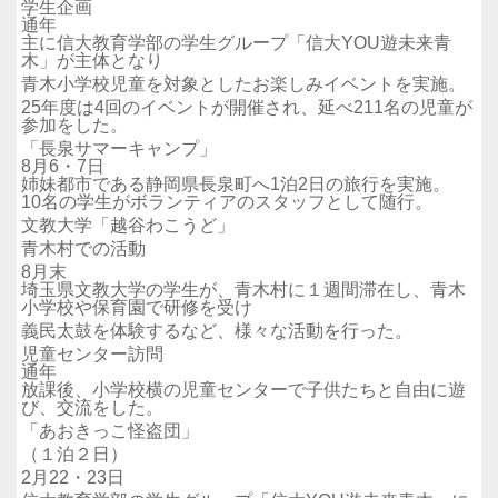
学生企画
通年
主に信大教育学部の学生グループ「信大YOU遊未来青
木」が主体となり
青木小学校児童を対象としたお楽しみイベントを実施。
25年度は4回のイベントが開催され、延べ211名の児童が
参加をした。
「長泉サマーキャンプ」
8月6・7日
姉妹都市である静岡県長泉町へ1泊2日の旅行を実施。
10名の学生がボランティアのスタッフとして随行。
文教大学「越谷わこうど」
青木村での活動
8月末
埼玉県文教大学の学生が、青木村に１週間滞在し、青木
小学校や保育園で研修を受け
義民太鼓を体験するなど、様々な活動を行った。
児童センター訪問
通年
放課後、小学校横の児童センターで子供たちと自由に遊
び、交流をした。
「あおきっこ怪盗団」
（１泊２日）
2月22・23日