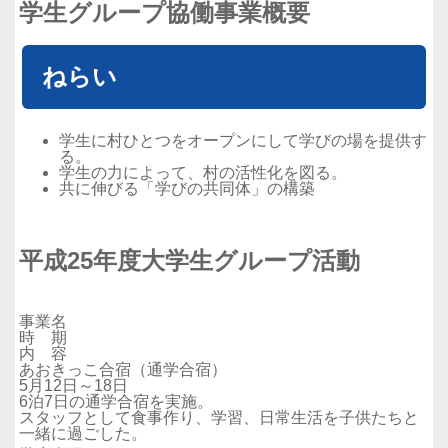
学生グループ協働事業概要
ねらい
学生に村ひとつをオープンにして学びの場を提供す
る。
学生の力によって、村の活性化を図る。
共に伸びる「学びの共同体」の構築
平成25年度大学生グループ活動
事業名
時 期
内 容
あおきっこ合宿（通学合宿）
5月12日～18日
6泊7日の通学合宿を実施。
スタッフとして食事作り、学習、日常生活を子供たちと
一緒に過ごした。