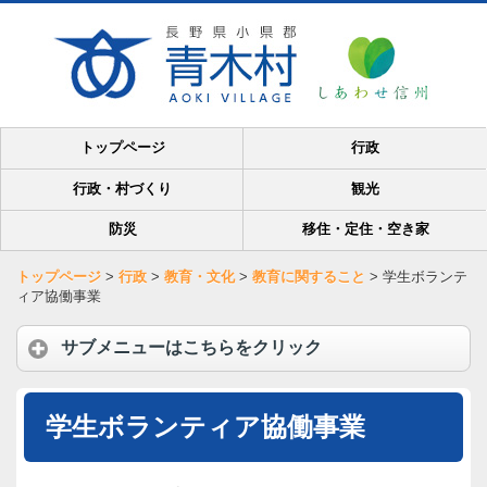
トップページ
行政
行政・村づくり
観光
防災
移住・定住・空き家
トップページ
>
行政
>
教育・文化
>
教育に関すること
>
学生ボランテ
ィア協働事業
サブメニューはこちらをクリック
学生ボランティア協働事業