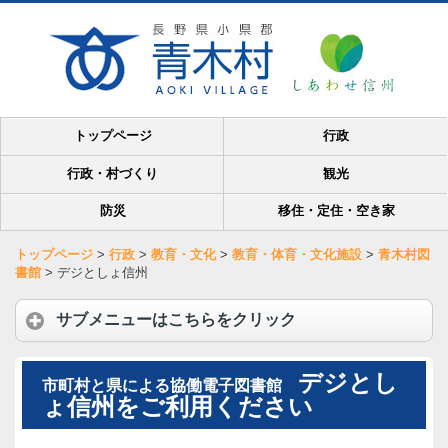
トップページ
行政
行政・村づくり
観光
防災
移住・定住・空き家
トップページ
>
行政
>
教育・文化
>
教育・体育・文化施設
>
青木村図
書館
>
デジとしょ信州
サブメニューはこちらをクリック
デジとし
市町村と県による協働電子図書館
ょ信州をご利用ください