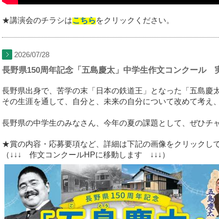
★講演会のチラシは
こちら
をクリックください。
2026/07/28
長野県150周年記念「五島慶太」中学生作文コンクール 
長野県出身で、苦学の末「日本の鉄道王」となった「五島慶
その生涯を通して、自分と、未来の自分について改めて考え
長野県の中学生のみなさん、今年の夏の課題として、ぜひチ
★賞の内容・応募要項など、詳細は下記の画像をクリックし
（
↓↓↓
作文コンクールHPに移動します
↓↓↓
）