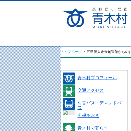
トップページ
>
五島慶太未来創造館からの
青木村プロフィール
交通アクセス
村営バス・デマンドバ
ス
広報あおき
青木村で暮らす