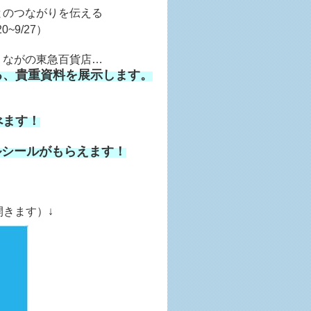
とのつながりを伝える
~9/27）
、ながの東急百貨店…
る、貴重資料を展示します。
べます！
ルシールがもらえます！
開きます）↓