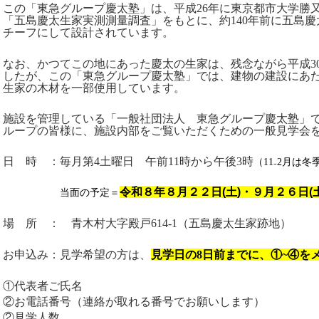
この「東急グループ慶太塾」は、
平成26年に東京都市大学勝
「
五島慶太生家実測測量調査」をもとに、約140年前に五島
チーフにして設計されています。
なお、かつてこの地にあった慶太の生家は、残念ながら平成30
したが、この「東急グループ慶太塾」では、建物の建設にあ
生家の木材を一部使用しています。
施設を管理している「一般社団法人 東急グループ慶太塾」
ループの皆様に、施設内部をご覧いただくための一般見学会
日 時 ：毎月第
4
土曜日 午前
11
時から午後
3
時
（11₋2月は冬
令和８年８月２２日(土)・９月２６日(土
当面の予定＝
場 所 ： 青木村大字殿戸
614-1
（五島慶太生家跡地）
お申込み：見学希望の方は、
見学日の8日前までに、①~④を
①代表者ご氏名
②お電話番号（連絡が取れる番号でお願いします）
②見学人数