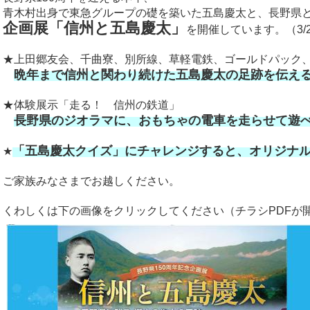
青木村出身で東急グループの礎を築いた五島慶太と、長野県
企画展「信州と五島慶太」
を開催しています。（3/20
★上田郷友会、千曲寮、別所線、草軽電鉄、ゴールドパック
晩年まで信州と関わり続けた五島慶太の足跡を伝え
★
体験展示「走る！ 信州の鉄道」
長野県のジオラマに、おもちゃの電車を走らせて遊
「五島慶太クイズ」にチャレンジすると、オリジナ
★
ご家族みなさまでお越しください。
くわしくは下の画像をクリックしてください（チラシPDFが