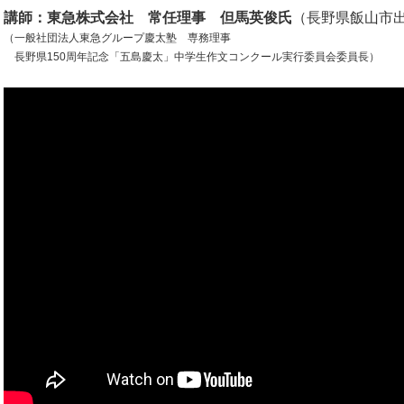
講師：東急株式会社 常任理事 但馬英俊氏
（長野県飯山市
（一般社団法人東急グループ慶太塾 専務理事
長野県150周年記念「五島慶太」中学生作文コンクール実行委員会委員長）