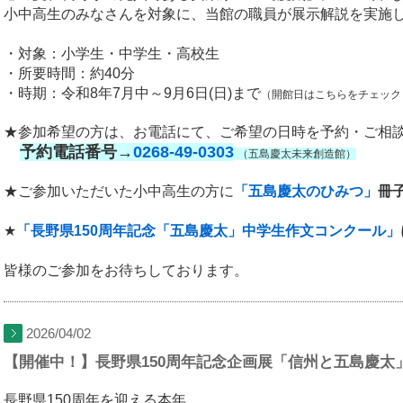
小中高生のみなさんを対象に、当館の職員が展示解説を実施
・対象：小学生・中学生・高校生
・所要時間：約40分
・時期：令和8年7月中～9月6日(日)まで
（開館日はこちらをチェック
★参加希望の方は、お電話にて、
ご希望の日時を予約・ご相
予約電話番号→
0268-49-0303
（五島慶太未来創造館）
★ご参加いただいた小中高生の方に
「五島慶太のひみつ」
冊
★
「長野県150周年記念「五島慶太」中学生作文コンクール」
皆様のご参加をお待ちしております。
2026/04/02
【開催中！】長野県150周年記念企画展「信州と五島慶太
長野県150周年を迎える本年、