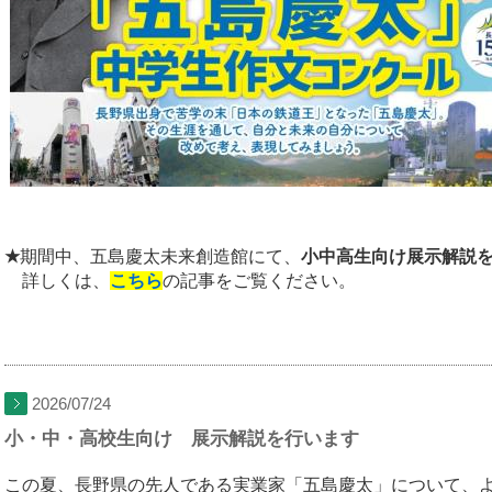
★
期間中、五島慶太未来創造館にて、
小中高生向け展示解説
詳しくは、
こちら
の記事をご覧ください。
2026/07/24
小・中・高校生向け 展示解説を行います
この夏、長野県の先人である実業家「五島慶太」について、