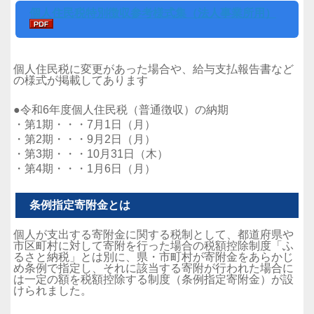
個人住民税特別徴収参考様式集（法人事業所用）
個人住民税に変更があった場合や、給与支払報告書など
の様式が掲載してあります
●令和6年度個人住民税（普通徴収）の納期
・第1期・・・7月1日（月）
・第2期・・・9月2日（月）
・第3期・・・10月31日（木）
・第4期・・・1月6日（月）
条例指定寄附金とは
個人が支出する寄附金に関する税制として、都道府県や
市区町村に対して寄附を行った場合の税額控除制度「ふ
るさと納税」とは別に、県・市町村が寄附金をあらかじ
め条例で指定し、それに該当する寄附が行われた場合に
は一定の額を税額控除する制度（条例指定寄附金）が設
けられました。