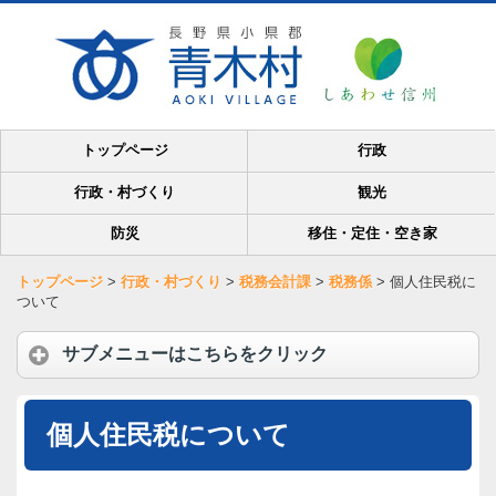
トップページ
行政
行政・村づくり
観光
防災
移住・定住・空き家
トップページ
>
行政・村づくり
>
税務会計課
>
税務係
>
個人住民税に
ついて
サブメニューはこちらをクリック
個人住民税について