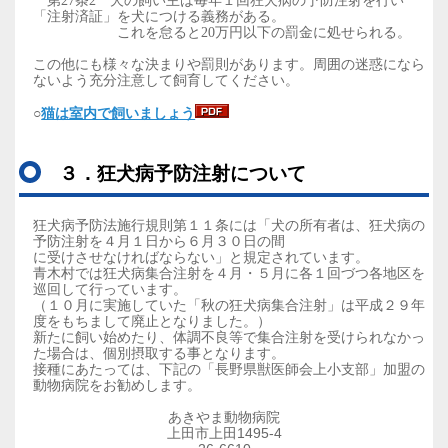
第27条2 犬の飼い主は毎年１回狂犬病の予防注射を行い
「注射済証」を犬につける義務がある。
これを怠ると20万円以下の罰金に処せられる。
この他にも様々な決まりや罰則があります。周囲の迷惑になら
ないよう充分注意して飼育してください。
○
猫は室内で飼いましょう
３．狂犬病予防注射について
狂犬病予防法施行規則第１１条には「犬の所有者は、狂犬病の
予防注射を４月１日から６月３０日の間
に受け
させなければならない」と規定されています。
青木村では狂犬病集合注射を４月・５月に各１回づつ各地区を
巡回して行っています。
（１０月に実施していた「秋の狂犬病集合注射」は平成２９年
度をもちまして廃止となりました。）
新たに飼い始めたり、体調不良等で集合注射を受けられなかっ
た場合は、個別摂取する事とな
ります。
接種にあたっては、下記の「長野県獣医師会上小支部」加盟の
動物病院をお勧めします。
あきやま動物病院
上田市上田1495-4