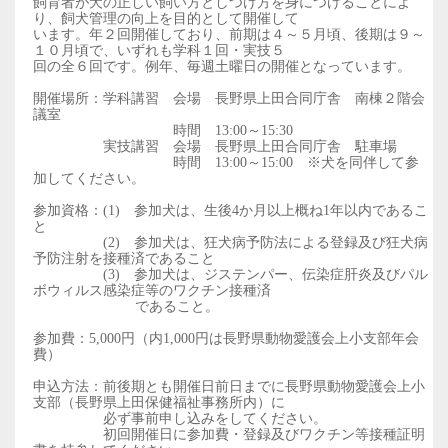
飼育者が犬の正しい飼い方としつけ方を身につけることによ
り、飼犬管理の向上を目的として開催して
います。
年２回開催しており、前期は４～５月頃、後期は９～
１０月頃で、いずれも学科１回・実技５
回の全６回です。
例年、毎週土曜日の開催となっています。
開催場所：学科講習 会場 長野県上田合同庁舎 南棟２階会
議室
時間 13:00～15:30
実技講習 会場 長野県上田合同庁舎 駐車場
時間 13:00～15:00 ※犬を同伴して参
加してください。
参加資格：(1) 参加犬は、生後4か月以上概ね1年以内であるこ
と
(2) 参加犬は、狂犬病予防法による登録及び狂犬病
予防注射を接種済であること
(3) 参加犬は、ジステンパー、伝染症肝炎及びパル
ボウィルス感染症等のワクチン接種済
であること。
参加費：5,000円（内1,000円は長野県動物愛護会上小支部年会
費）
申込方法：前後期とも開催日前日までに長野県動物愛護会上小
支部（長野県上田保健福祉事務所内）に
必ず
事前申し込みをしてください。
初回開催日に参加費・登録及びワクチン等接種証明