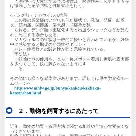
・国内の鳥で発生があった場合は、防疫作業に従事する者等
は徹底した感染防御と健康管理を行う。
○デング熱・ジカウイルス病等
この種の感染症はいずれも似た症状で、発熱、発疹、結膜
炎、筋肉痛、関節痛、倦怠感、頭痛等が見
デング熱は重症化すると出血やショックなどが見ら
られる。
れ、死亡する場合もある。
ジカウィルスの症状は一般的に軽いと言われているが、妊娠
中に感染すると胎児の小頭症やギラン・
バレー症
候群との関連性が
強く示唆されている。
（予防法）
・蚊除け剤の使用や、長袖・長ズボンを着用し素肌の露出部
を少なくして、蚊に刺されないようにす
る。
その他にも様々な感染症があります。詳しくは厚生労働省ホー
ムページへ
http:www.mhlw.go.jp/bunya/kenkou/kekkaku-
kansenshou.html
２．動物を飼育するにあたって
近年、動物の飼育・管理方法に関する相談や苦情が大変多くな
ってきています。