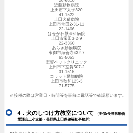
26-6610
近藤動物病院
上田市下丸子320
41-1522
上田犬猫病院
上田市常田2-31-11
22-1466
はせがわ獣医科病院
上田市常田3-2-9
22-3360
あらき動物病院
東御市海善寺432-7
63-5053
室賀ペットクリニック
上田市下室賀507-2
31-1515
コラット動物病院
上田市秋和125-3
71-5775
※接種の際は営業日・時間等を事前に電話等で確認願います。
4．犬のしつけ方教室について
（主催:長野県動物
愛護会上小支部・長野県上田保健福祉事務所）