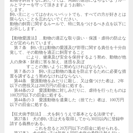
動物を飼育するにあたっては、周囲の迷惑にならないようルー
ルとマナーを守って頂きますようお願い
します。
飼い主にとってはかわいいペットでも、すべての方が好きとは
限らないことを忘れないでください。
動物の飼育に関するルールで、特に気をつけるべき点を以下に
お示しします。
【動物愛護法】…動物の適正な取り扱い・保護・虐待の防止な
どが定められています。
第７条 飼い主は動物の愛護及び管理に関する責任を十分自
覚して、その動物を適正に飼育すること
により、
健康及び安全を保持するよう努め、動物が他
人の身体・財産に害を加え、迷惑を及ぼ
すことの無いよう
に努めなければならない。
第７条の３ 飼い主は動物の逸走を防止するために必要な措
置を講ずるよう努めなければならない。
第44条 愛護動物をみだりに殺し、又は傷つけた者は、2年
以下の懲役又は200万円の罰金
に処する。
第44条の２ 愛護動物に対しみだりに、虐待を行ったものは
100万円以下の罰金に処する。
第44条の３ 愛護動物を遺棄した（捨てた）者は、100万円
以下の罰金に処する。
【狂犬病予防法】…犬を飼ううえで基本となる法律です。
第27条1 犬の飼い主は犬を取得してから30日以内に登録申
請する義務がある。
これを怠ると20万円以下の罰金に処せられる。