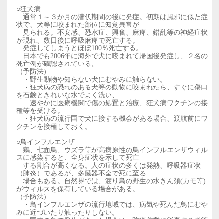
○狂犬病
通常１～３か月の潜伏期間の後に発症。初期は風邪に似た症
状で、犬等に咬まれた部位に知覚異常が
見られる。
不安感、恐水症、興奮、麻痺、錯乱等の神経症状
が現れ、数日後に呼吸麻痺で死亡する。
発症してしまうとほぼ100％死亡する。
日本でも2006年に海外で犬に咬まれて帰国後発症し、２名の
死亡例が確認されている。
（予防法）
・野生動物や知らない犬にむやみに触らない。
・狂犬病の恐れのある犬等の動物に咬まれたら、すぐに傷口
を石鹸ときれいな水でよく洗い、
速やかに医療機関で傷の処置と治療、狂犬病ワクチンの接
種等を受ける。
・狂犬病の流行国で犬に接する機会がある場合、渡航前にワ
クチンを接種しておく。
○鳥インフルエンザ
鶏、七面鳥、ウズラ等が高病原性の鳥インフルエンザウィル
スに感染すると、全身症状を示して死亡
する割合
が高くなる。人の症状の多くは発熱、呼吸器症状
（肺炎）であるが、多臓器不全で死に至る
場合もある。
自然界では、渡り鳥の野生の水きん類(カモ等)
がウィルスを保有している場合がある。
（予防法）
・鳥インフルエンザの流行地域では、病気や死んだ鳥にむや
みに近づいたり触ったりしない。