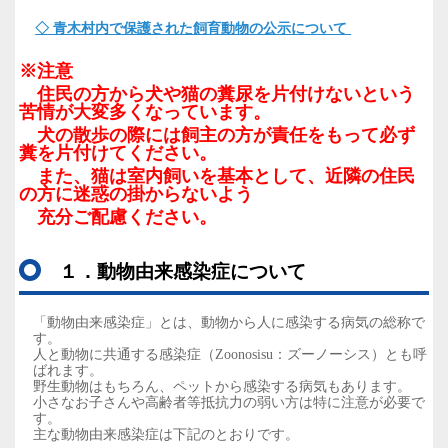
◇ 青木村内で保護された飼育動物の公示について
※注意
住民の方から犬や猫の糞尿を片付けないという
苦情が大変多くなっています。
犬の散歩の際には飼主の方が責任をもって必ず
糞を片付けてください。
また、猫は室内飼いを基本として、近隣の住民
の方に迷惑の掛からないよう
充分ご配慮ください。
１．動物由来感染症について
「動物由来感染症」とは、動物から人に感染する病気の総称で
す。
人と動物に共通する感染症（Zoonosisu：ズーノーシス）とも呼
ばれます。
野生動物はもちろん、ペットから感染する病気もあります。
小さなお子さんや高齢者等抵抗力の弱い方は特に注意が必要で
す。
主な動物由来感染症は下記のとおりです。