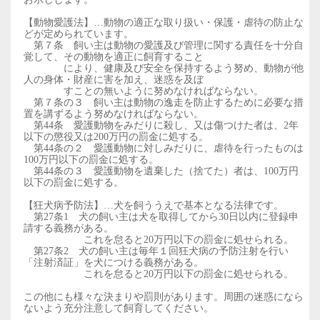
【動物愛護法】…動物の適正な取り扱い・保護・虐待の防止な
どが定められています。
第７条 飼い主は動物の愛護及び管理に関する責任を十分自
覚して、その動物を適正に飼育すること
により、
健康及び安全を保持するよう努め、動物が他
人の身体・財産に害を加え、迷惑を及ぼ
すことの無いよう
に努めなければならない。
第７条の３ 飼い主は動物の逸走を防止するために必要な措
置を講ずるよう努めなければならない。
第44条 愛護動物をみだりに殺し、又は傷つけた者は、2年
以下の懲役又は200万円の罰金
に処する。
第44条の２ 愛護動物に対しみだりに、虐待を行ったものは
100万円以下の罰金に処する。
第44条の３ 愛護動物を遺棄した（捨てた）者は、100万円
以下の罰金に処する。
【狂犬病予防法】…犬を飼ううえで基本となる法律です。
第27条1 犬の飼い主は犬を取得してから30日以内に登録申
請する義務がある。
これを怠ると20万円以下の罰金に処せられる。
第27条2 犬の飼い主は毎年１回狂犬病の予防注射を行い
「注射済証」を犬につける義務がある。
これを怠ると20万円以下の罰金に処せられる。
この他にも様々な決まりや罰則があります。周囲の迷惑になら
ないよう充分注意して飼育してください。