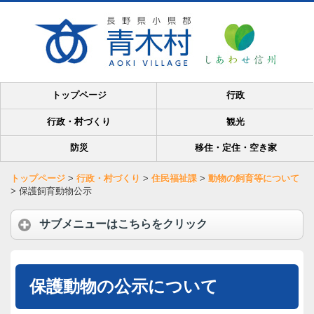
トップページ
行政
行政・村づくり
観光
防災
移住・定住・空き家
トップページ
>
行政・村づくり
>
住民福祉課
>
動物の飼育等について
>
保護飼育動物公示
サブメニューはこちらをクリック
保護動物の公示について