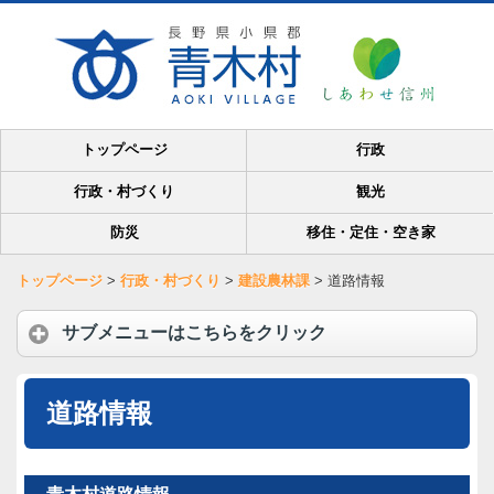
トップページ
行政
行政・村づくり
観光
防災
移住・定住・空き家
トップページ
>
行政・村づくり
>
建設農林課
>
道路情報
サブメニューはこちらをクリック
道路情報