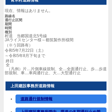
青木村道路情報
現在、情報はありません。
路線名
通行止区間
期間
時間
種別
村道 当郷国道北5号線
JAライスセンター様～都筑製作所様間
（※う回路有）
令和5年7月22日（土）
～令和5年8月下旬まで
終日
全
（凡例）片…片側車線規制、全…全面通行止、歩…歩道
部規制、車…車両通行止、大…大型通行止
上田建設事務所道路情報
道路通行規制情報
上田建設事務所管内 県道の冬期通行止め箇