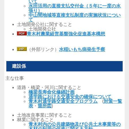
いて
水田活用の直接支払交付金（５年に一度の水
張り）
中山間地域等直接支払制度の実施状況につい
て
土地開発公社に関すること
土地開発公社
青木村農業経営基盤強化促進基本構想
（外部リンク）
水稲いもち病発生予察
建設係
主な仕事
道路・橋梁・河川に関すること
橋梁長寿命化修繕計画
通学路における交通安全の確保について
青木村通学路交通安全プログラム
(
対策一覧
表
・
箇所図
)
土地改良事業に関すること
林業に関すること
青木村内の公共建築物及び公共土木事業等の
木材の利用の促進に関する方針