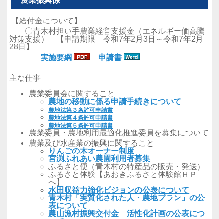
農業振興係
【給付金について】
〇青木村担い手農業経営支援金（エネルギー価高騰
対策支援） 【申請期限 令和7年2月3日～令和7年2月
28日】
実施要綱
申請書
主な仕事
農業委員会に関すること
農地の移動に係る申請手続きについて
農地法第３条許可申請書
農地法第４条許可申請書
農地法第５条許可申請書
農業委員・農地利用最適化推進委員を募集について
農業及び水産業の振興に関すること
りんごの木オーナー制度
宮渕ふれあい農園利用者募集
ふるさと便（青木村の特産品の販売・発送）
ふるさと体験【あおきふるさと体験館ＨＰ
へ】
水田収益力強化ビジョンの公表について
青木村「実質化された人・農地プラン」の公
表について
農山漁村振興交付金 活性化計画の公表につ