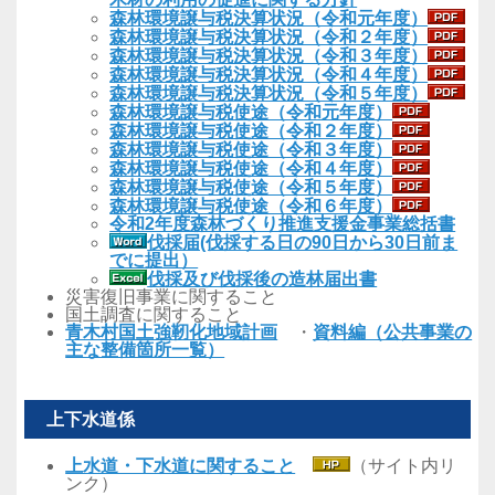
森林環境譲与税決算状況（令和元年度）
森林環境譲与税決算状況（令和２年度）
森林環境譲与税決算状況（令和３年度）
森林環境譲与税決算状況（令和４年度）
森林環境譲与税決算状況（令和５年度）
森林環境譲与税使途（令和元年度）
森林環境譲与税使途（令和２年度）
森林環境譲与税使途（令和３年度）
森林環境譲与税使途（令和４年度）
森林環境譲与税使途（令和５年度）
森林環境譲与税使途（令和６年度）
令和2年度森林づくり推進支援金事業総括書
伐採届(伐採する日の90日から30日前ま
でに提出）
伐採及び伐採後の造林届出書
災害復旧事業に関すること
国土調査に関すること
青木村国土強靭化地域計画
・
資料編（公共事業の
主な整備箇所一覧）
上下水道係
上水道・下水道に関すること
（サイト内リ
ンク）