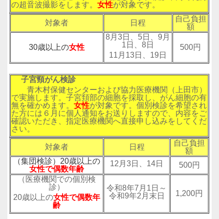
の超音波撮影をします。
女性
が対象です。
自己負担
対象者
日程
額
8月3日、5日、9月
1日、8日
30歳以上の
女性
500円
11月13日、19日
子宮頸がん検診
青木村保健センターおよび協力医療機関（上田市）
で実施します。子宮頚部の細胞を採取し、がん細胞の有
無を確かめます。
女性
が対象です。個別検診を希望され
た方には６月に個人通知をお送りしますので、内容をご
確認いただき、指定医療機関へ直接申し込みをしてくだ
さい。
自己負担
対象者
日程
額
（集団検診）20歳以上の
12月3日、14日
500円
女性で偶数年齢
（医療機関での個別検
診）
令和8年7月1日～
1,200円
令和9年2月末日
20歳以上の
女性で偶数年
齢