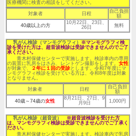
医療機関に検査の相談をしてください。
自己負担
対象者
日程
額
10月22日、23日、
40歳以上の方
無料
26日
乳がん検診（マンモグラフィ）
※マンモグラフィ検
診を
受けた方は、超音波検診は受診できませんのでご了
承ください。
青木村保健センターで実施します。検診車内の専用
の装置に乳房をはさみ、レントゲン撮影をします。
女性
が対象で、
２年に１回の受診
とします。令和7年度にマ
ンモグラフィ検診を受けている方は、令和8年度は対象
となりません。
自己負担
対象者
日程
額
8月21日、27日、9
40歳～74歳の
女性
1,000円
月9日
乳がん検診（超音波）
※超音波検診を
受けた方
は、マンモグラフィ検診は受診できませんのでご了承く
ださい。
青木村保健センターで実施します。検診車内で乳房