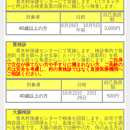
青木村保健センターにて実施します。CTスキャナ
ーと呼ばれる検査装置の寝台に横になり検査します。
自己負担
対象者
日程
額
6月19日、10月5日
40歳以上の方
3,000円
午前
胃検診
青木村保健センターにて実施します。検診車内で発
泡剤（胃を膨らませる薬）とバリウム（造影剤）を飲
み、胃を様々な角度からレントゲン撮影します。
ご自身
で立位が保てない方や手すりに摑まれない方、ご高齢の
方は安全を考慮し、村の胃検診ではなく直接医療機関へ
ご相談ください。
自己負担
対象者
日程
額
10月22日、23日、
40歳以上の方
500円
26日
大腸検診
青木村保健センターで検体を回収します。自宅で専
用容器に２日間便をとり、血液が混じっていないかを調
べる検査です。大腸の病気で治療中の方、痔のある方は