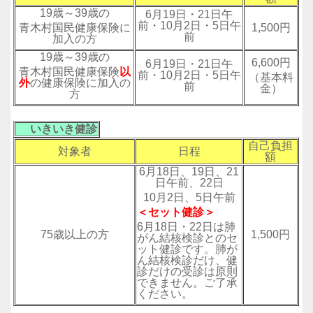
19歳～39歳の
6月19日・21日午
前・10月2日・5日午
青木村国民健康保険に
1,500円
前
加入の方
19歳～39歳の
6,600円
6月19日・21日午
青木村国民健康保険
以
前・10月2日・5日午
（基本料
外
の健康保険に加入の
前
金）
方
いきいき健診
自己負担
対象者
日程
額
6月18日、19日、21
日午前、22日
10月2日、5日午前
＜セット健診＞
6月18日・22日は肺
75歳以上の方
1,500円
がん結核検診とのセ
ット健診です。肺が
ん結核検診だけ、健
診だけの受診は原則
できません。ご了承
ください。