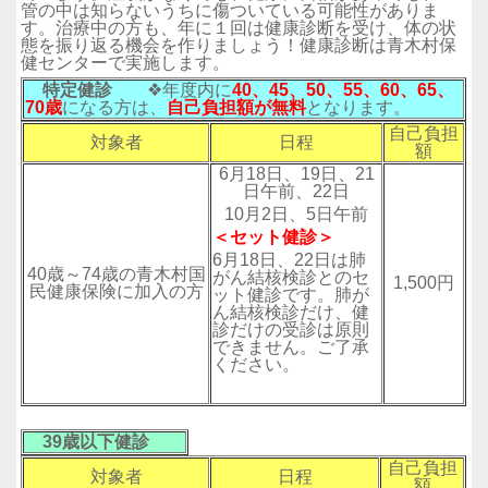
管の中は知らないうちに傷ついている可能性がありま
す。治療中の方も、年に１回は健康診断を受け、体の状
態を振り返る機会を作りましょう！健康診断は青木村保
健センターで実施します。
特定健診
❖年度内に
40、45、50、55、60、65、
70歳
になる方は、
自己負担額
が無料
となります。
自己負担
対象者
日程
額
6月18日、19日、21
日午前、22日
10月2日、5日午前
＜セット健診＞
6月18日、22日は肺
40歳～74歳の青木村国
がん結核検診とのセ
1,500円
民健康保険に加入の方
ット健診です。肺が
ん結核検診だけ、健
診だけの受診は原則
できません。ご了承
ください。
39歳以下健診
自己負担
対象者
日程
額