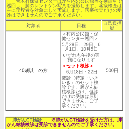
青木村保健センターほか村内の公民館等を検診車で
巡回し、肺のレントゲン写真を撮影します。喀痰検査は
主に喫煙者を対象にして実施します。喀痰検査だけの受
診はできませんのでご了承ください。
自己負担
対象者
日程
額
＜村内公民館・保
健センター巡回＞
5月28日、29日、6
月1日、10月5日
いずれも午後の実
施になります
＜セット検診＞
40歳以上の方
500円
6月18日・22日
健診（特定・いき
いき）のセット検
診です。肺がん結
核検診だけ、健診
だけの受診は原則
できません。ご了
承ください。
肺がんCT検診
※
肺がんCT
検診を受けた方は、肺
がん結核検診は受診できませんのでご了承ください。