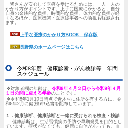
皆さんが安心して医療を受けるためには、一人一人の
かかり方がポイントです。上手に医療にかかると、自分
自身の金銭的な負担、時間的な負担、体力的な負担が軽
くなるほか、医療機関・医療従事者への負担も軽減され
ます。
上手な医療のかかり方BOOK 保存版
長野県のホームページはこちら
令和8年度 健康診断・がん検診等 年間
スケジュール
❖対象者欄の年齢は、
令和8年４月２日から令和9年４月
１日の間に迎える年齢
のことです。
❖令和8年1月10日時点で青木村に住所を有する方に、令
和8年2月に健(検)申込書を配布しています。
１．健康診断、健康診断と一緒に受けられる検査・検診
健康診断は、生活習慣病の予防や早期発見を目的とし
ています。症状がなくても、健康に自信があっても、血