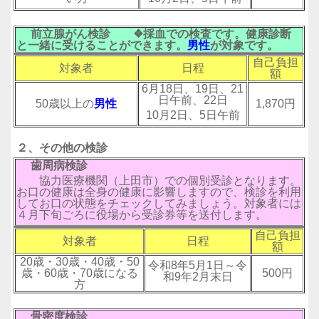
前立腺がん検診 ❖採血での検査です。健康診断
と一緒に受けることができます。
男性
が対象です。
自己負担
対象者
日程
額
6月18日、19日、21
日午前、22日
50歳以上の
男性
1,870円
10月2日、5日午前
２、その他の検診
歯周病検診
協力医療機関（上田市）での個別受診となります。
お口の健康は全身の健康に影響しますので、検診を利用
してお口の状態をチェックしてみましょう。対象者には
４月下旬ごろに役場から受診券等を送付します。
自己負担
対象者
日程
額
20歳・30歳・40歳・50
令和8年5月1日～令
歳・60歳・70歳になる
500円
和9年2月末日
方
骨密度検診