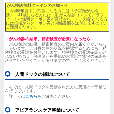
がん検診無料クーポンのお知らせ
令和8年度中に21歳になる方には〔子宮頸がん検
診〕、41歳になる方には〔乳がん検診（マンモグラフ
ィ）〕の無料クーポン券が発行されます。対象となる方
には役場からクーポン券と関係書類を送付しますので、
ご活用ください。
～
がん検診の結果、精密検査が必要になったら
～
がん検診の結果、精密検査のご案内が届く方がいらっ
しゃいます。ご自身の体の状況を確認するためにも、精
密検査の受診をお願いします。精密検査の受診確認がと
れない方には、保健師から手紙やお電話で状況の確認を
させていただくことがありますので、ご了承ください。
人間ドックの補助について
村では、人間ドックを受診された方に費用の一部補助
を行っています。
詳しくは
こちら
をご確認ください。
アピアランスケア事業について