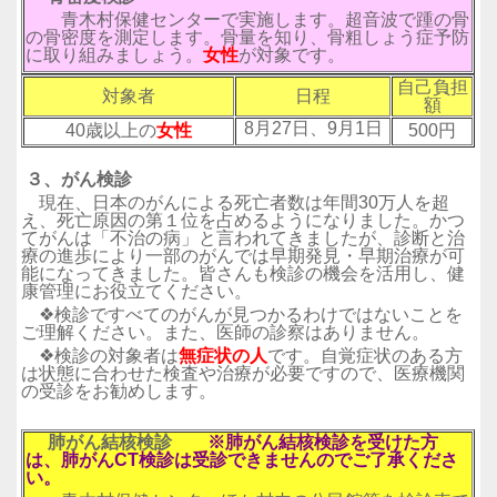
青木村保健センターで実施します。超音波で踵の骨
の骨密度を測定します。骨量を知り、骨粗しょう症予防
に取り組みましょう。
女性
が対象です。
自己負担
対象者
日程
額
8月27日、9月1日
40歳以上の
女性
500円
３、がん検診
現在、日本のがんによる死亡者数は年間30万人を超
え、死亡原因の第１位を占めるようになりました。かつ
てがんは「不治の病」と言われてきましたが、診断と治
療の進歩により一部のがんでは早期発見・早期治療が可
能になってきました。皆さんも検診の機会を活用し、健
康管理にお役立てください。
❖検診ですべてのがんが見つかるわけではないことを
ご理解ください。また、医師の診察はありません。
❖検診の対象者は
無症状の人
です。自覚症状のある方
は状態に合わせた検査や治療が必要ですので、医療機関
の受診をお勧めします。
肺がん結核検診
※肺がん結核検診を受けた方
は、肺がんCT検診は受診できませんのでご了承くださ
い。