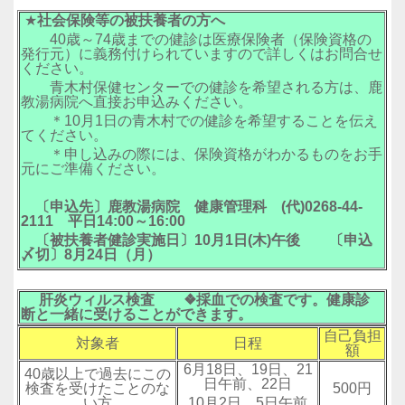
★
社会保険等の被扶養者の方へ
40歳～74歳までの健診は医療保険者（保険資格の
発行元）に義務付けられていますので詳しくはお問合せ
ください。
青木村保健センターでの健診を希望される方は、鹿
教湯病院へ直接お申込みください。
＊10月1日の青木村での健診を希望することを伝え
てください。
＊申し込みの際には、保険資格がわかるものをお手
元にご準備ください。
〔申込先〕鹿教湯病院 健康管理科 (代)0268‐44‐
2111 平日14:00～16:00
〔被扶養者健診実施日〕10月1日(木)午後 〔申込
〆切〕8月24日（月）
肝炎ウィルス検査 ❖採血での検査です。健康診
断と一緒に受けることができます。
自己負担
対象者
日程
額
6月18日、19日、21
40歳以上で過去にこの
日午前、22日
検査を受けたことのな
500円
い方
10月2日、5日午前