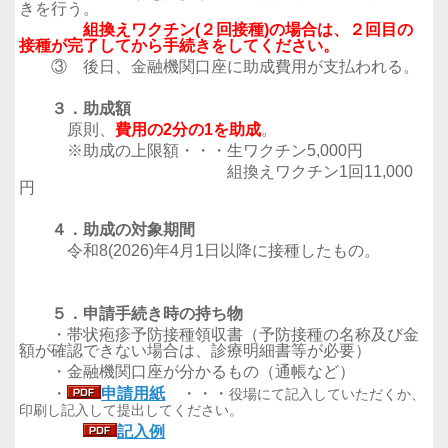
きを行う。
組換えワクチン(２回接種)の場合は、２回目の
接種が完了してから手続きをしてください。
③ 後日、金融機関口座に助成費用が支払われる。
３．助成額
原則、
費用の2分の1を助成
。
※助成の上限額・・・生ワクチン5,000円
組換えワクチン1回11,000
円
４．助成の対象期間
令和8(2026)年4月1日以降に接種したもの。
５．申請手続き時の持ち物
・帯状疱疹予防接種領収書
（予防接種の名称及び金
額が確認できない場合は、診療明細書等が必要）
・金融機関口座が分かるもの（通帳など）
・
申請用紙
・・・
役場にて記入していただくか、
印刷し記入して提出してください。
記入例