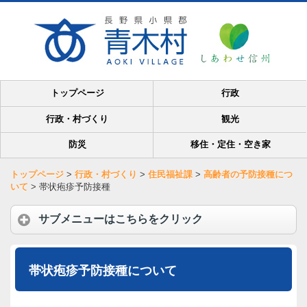
トップページ
行政
行政・村づくり
観光
防災
移住・定住・空き家
トップページ
>
行政・村づくり
>
住民福祉課
>
高齢者の予防接種につ
いて
>
帯状疱疹予防接種
サブメニューはこちらをクリック
帯状疱疹予防接種について