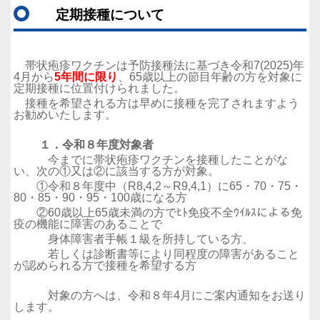
定期接種について
帯状疱疹ワクチンは予防接種法に基づき令和7(2025)年
4月から
5年間に限り
、65歳以上の節目年齢の方を対象に
定期接種に位置付けられました。
接種を希望される方は早めに接種を完了されますよう
お勧めいたします。
１．令和８年度対象者
今までに帯状疱疹ワクチンを接種したことがな
い、次の①又は②に該当する方が対象。
①令和８年度中（R8,4,2～R9,4,1）に65・70・75・
80・85・90・95・100歳になる方
②60歳以上65歳未満の方でﾋﾄ免疫不全ｳｲﾙｽによる免
疫の機能に障害のあることで
身体障害者手帳１級を所持している方、
若しくは診断書等により同程度の障害があること
が認められる方で接種を希望する方
対象の方へは、令和８年4月にご案内通知をお送り
します。