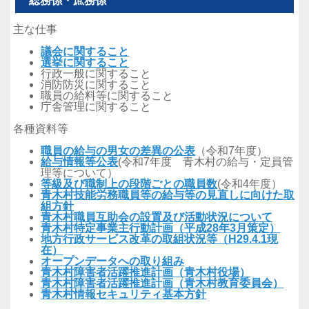
総務係・庶務係
主な仕事
議会に関すること
選挙に関すること
行政一般に関すること
消防防災に関すること
職員の給料等に関すること
庁舎管理に関すること
各種資料等
職員の給与の男女の差異の公表
（令和7年度）
給与情報等公表
(令和7年度 青木村の給与・定員管
理等について）
等級及び職制上の段階ごとの職員数
(令和4年度）
青木村技能労務職員等の給与等の見直しに向けた取
組方針
青木村職員互助会の設置及び活動状況について
青木村特定事業主行動計画（平成28年3月策定）
地方行政サービス改革の取組状況等（H29.4.1現
在）
オープンデータへの取り組み
青木村障害者活躍推進計画（青木村役場）
青木村障害者活躍推進計画（青木村教育委員会）
青木村情報セキュリティ基本方針