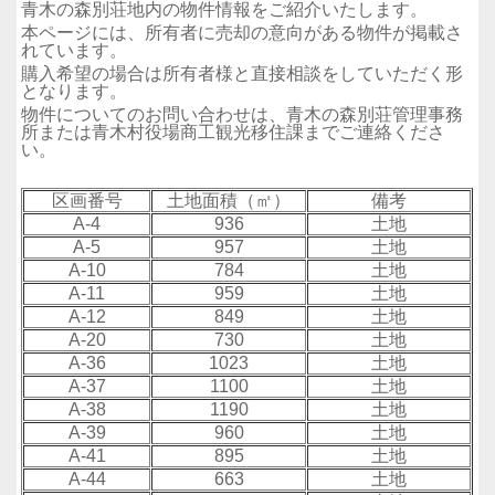
青木の森別荘地内の物件情報をご紹介いたします。
本ページには、所有者に売却の意向がある物件が掲載さ
れています。
購入希望の場合は所有者様と直接相談をしていただく形
となります。
物件についてのお問い合わせは、青木の森別荘管理事務
所または青木村役場商工観光移住課までご連絡くださ
い。
区画番号
土地面積（㎡）
備考
A-4
936
土地
A-5
957
土地
A-10
784
土地
A-11
959
土地
A-12
849
土地
A-20
730
土地
A-36
1023
土地
A-37
1100
土地
A-38
1190
土地
A-39
960
土地
A-41
895
土地
A-44
663
土地