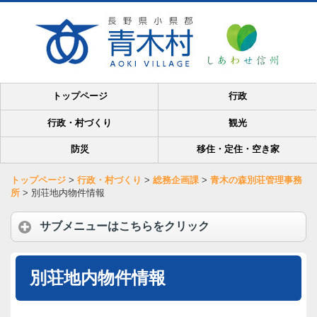
トップページ
行政
行政・村づくり
観光
防災
移住・定住・空き家
トップページ
>
行政・村づくり
>
総務企画課
>
青木の森別荘管理事務
所
>
別荘地内物件情報
サブメニューはこちらをクリック
別荘地内物件情報