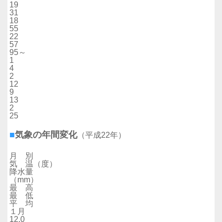
19
31
18
55
22
57
95～
1
4
2
12
9
13
2
25
■
気象の年間変化
（平成22年）
月 別
気 温（度）
降水量
（mm）
最 高
最 低
平 均
１月
12.0