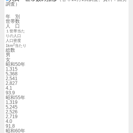
調査）
年 別
世帯数
人 口
１世帯当た
りの人口
人口密度
2
1km
当たり
総数
男
女
昭和50年
1,315
5,368
2,541
2,827
4.1
93.9
昭和55年
1,319
5,245
2,526
2,719
4.0
91.8
昭和60年