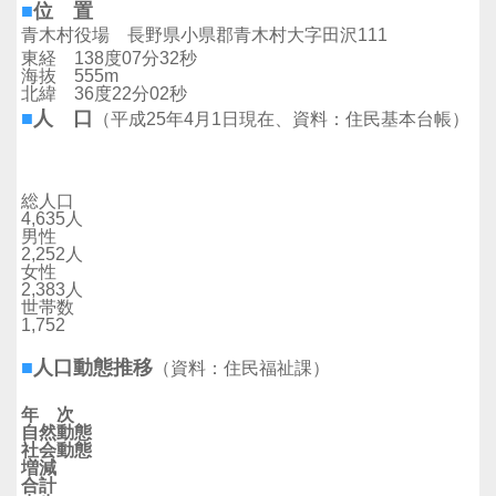
■
位 置
青木村役場 長野県小県郡青木村大字田沢111
東経 138度07分32秒
海抜 555m
北緯 36度22分02秒
■
人 口
（平成25年4月1日現在、資料：住民基本台帳）
総人口
4,635人
男性
2,252人
女性
2,383人
世帯数
1,752
■
人口動態推移
（資料：住民福祉課）
年 次
自然動態
社会動態
増減
合計