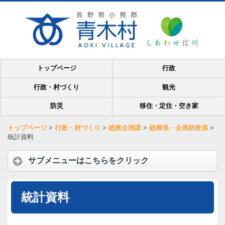
トップページ
行政
行政・村づくり
観光
防災
移住・定住・空き家
トップページ
>
行政・村づくり
>
総務企画課
>
総務係・企画財政係
>
統計資料
サブメニューはこちらをクリック
統計資料