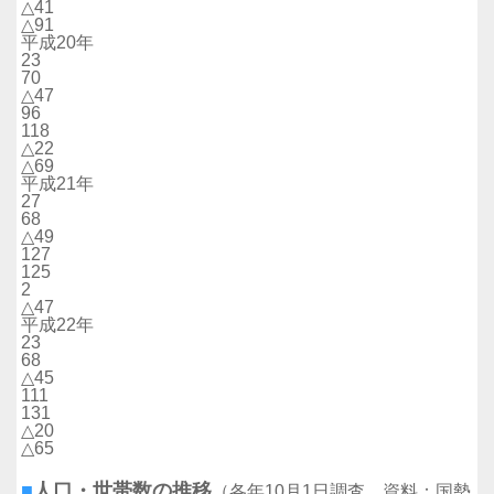
△41
△91
平成20年
23
70
△47
96
118
△22
△69
平成21年
27
68
△49
127
125
2
△47
平成22年
23
68
△45
111
131
△20
△65
■
人口・世帯数の推移
（各年10月1日調査、資料：国勢