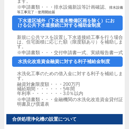
ます。
※申請書類・・・排水設備新設等計画確認、
排水設備
等工事完了・使用開始届
下水道区域外（下水道未整備区画を除く）にお
ける公共下水道接続に対する補助金制度
新規に公共マスを設置し下水道接続工事を行う場合
は、住宅面積に応じた額（限度額あり）を補助しま
す。
※申請書類・・・交付申請書一式、実績報告書一式
水洗化改造資金融資に対する利子補給金制度
水洗化工事のための借入金に対する利子を補給しま
す。
融資対象限度額・・・200万円
補給期間・・・・・・5年間
年利率・・・・・・・3.0％以内
※申請書類・・・金融機関の水洗化改造資金貸付証
明書及び償還表
合併処理浄化槽の設置について