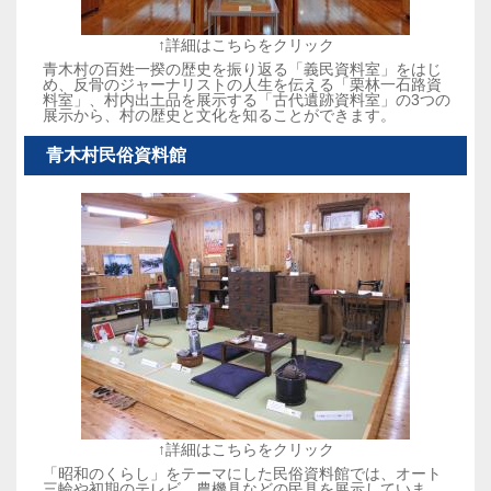
↑詳細はこちらをクリック
青木村の百姓一揆の歴史を振り返る「義民資料室」をはじ
め、反骨のジャーナリストの人生を伝える「栗林一石路資
料室」、村内出土品を展示する「古代遺跡資料室」の3つの
展示から、村の歴史と文化を知ることができます。
青木村民俗資料館
↑詳細はこちらをクリック
「昭和のくらし」をテーマにした民俗資料館では、オート
三輪や初期のテレビ、農機具などの民具を展示していま