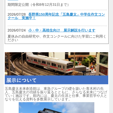
期間限定公開（令和8年12月31日まで）
2026/07/28
長野県150周年記念「五島慶太」中学生作文コン
クール 実施中！
2026/07/24
小・中・高校生向け 展示解説を行います
夏休みの自由研究や、作文コンクールに向けた学習にご利用く
ださい
2026/04/02
【開催中！】長野県150周年記念企画展「信州と
五島慶太」
2026/04/01
東急グループ慶太塾 定期見学会について
五島慶太未来創造館は、東急グループの礎を築いた青木村の先
人、五島慶太の功績を振り返るとともに、さらなる未来につなげ
ていく施設です。館内には、慶太の生涯と仕事、事業哲学や人と
なりを伝える資料を多数展示しています。