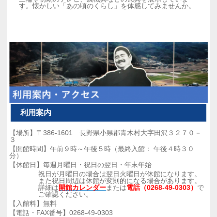
す。懐かしい「あの頃のくらし」を体感してみませんか。
利用案内
【場所】〒386-1601 長野県小県郡青木村大字田沢３２７０－
３
【開館時間】午前９時～午後５時（最終入館： 午後４時３０
分）
【休館日】毎週月曜日・祝日の翌日・年末年始
祝日が月曜日の場合は翌日火曜日が休館になります。
また祝日周辺は休館が変則的になる場合があります。
詳細は
開館カレンダー
または
電話（0268-49-0303）
で
ご確認ください。
【入館料】無料
【電話・FAX番号】0268-49-0303