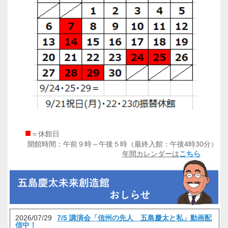
■
＝休館日
開館時間：午前９時～午後５時（最終入館：午後4時30分）
年間カレンダーは
こちら
2026/07/29
7/5 講演会「信州の先人 五島慶太と私」動画配
信中！