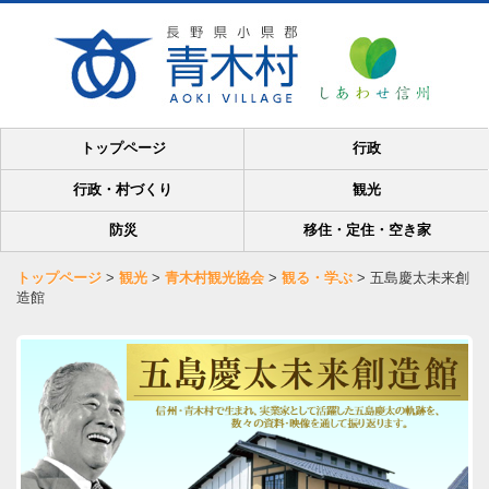
トップページ
行政
行政・村づくり
観光
防災
移住・定住・空き家
トップページ
>
観光
>
青木村観光協会
>
観る・学ぶ
>
五島慶太未来創
造館