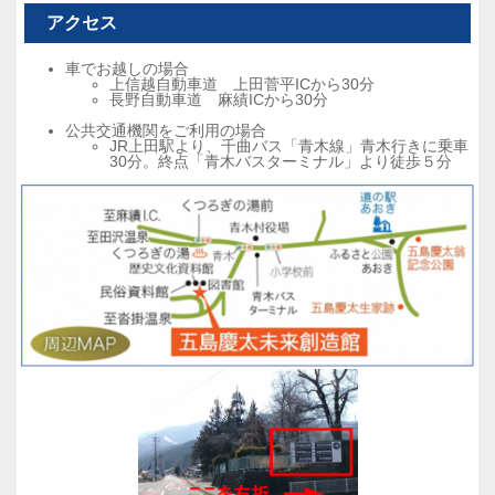
アクセス
車でお越しの場合
上信越自動車道 上田菅平ICから30分
長野自動車道 麻績ICから30分
公共交通機関をご利用の場合
JR上田駅より、千曲バス「青木線」青木行きに乗車
30分。終点「青木バスターミナル」より徒歩５分