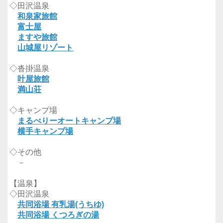
◇田沢温泉
和泉家旅館
富士屋
ますや旅館
山城屋リゾート
◇沓掛温泉
叶屋旅館
満山荘
◇キャンプ場
まるべりーオートキャンプ場
横手キャンプ場
◇その他
－
【温泉】
◇田沢温泉
共同浴場 有乳湯(うちゆ)
共同浴場 くつろぎの湯