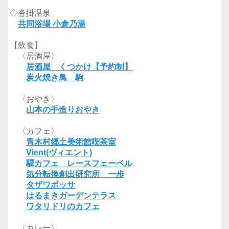
◇沓掛温泉
共同浴場 小倉乃湯
【飲食】
〈居酒屋〉
居酒屋 くつかけ【予約制】
炭火焼き鳥 駒
〈おやき〉
山本の手造りおやき
〈カフェ〉
青木村郷土美術館喫茶室
Vient(ヴィエント)
驛カフェ レースフェーベル
気分転換創出研究所 一歩
タザワボッサ
はるまきガーデンテラス
ワタリドリのカフェ
〈カレー〉