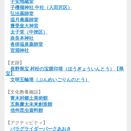
子安地蔵堂
子檀嶺神社 中社（入田沢区）
弘法薬師堂
温月庵薬師堂
豊受皇大神宮
太子堂（中挾区）
奈良本神社
沓掛温泉薬師堂
宮淵神社
【史跡】
長野県宝 村松の宝篋印塔（ほうぎょういんとう）【県
宝】
文明五輪塔（ぶんめいごりんのとう）
【文化教養施設】
青木村郷土美術館
五島慶太未来創造館
信州昆虫資料館
【アクティビティ】
パラグライダーパークあおき