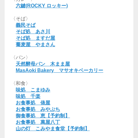
六鍵(ROCKY ロッキー)
〈そば〉
義民そば
そば処 あさ川
そば処 ますだ屋
蕎麦屋 やまさん
〈パン〉
天然酵母パン 木まま屋
MasAoki Bakery マサオキベーカリー
〈和食〉
味処 こまゆみ
味処 千楽
お食事処 俵屋
お食事処 みやぶち
御食事処 恵【予約制】
お食事処 萬屋八丁
山の灯 こみやま食堂【予約制】