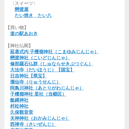
〈スイーツ〉
戀渡屋
たい焼き たい八
【買い物】
道の駅あおき
【神社仏閣】
延喜式内 子檀嶺神社（こまゆみじんじゃ）
戀渡神社（こいどじんじゃ）
修那羅石仏群（しゅならせきぶつぐん）
大法寺（だいほうじ）【国宝】
日吉神社【県宝】
瀧仙寺（りゅうせんじ）
阿鳥川神社（あとりがわじんじゃ）
子檀嶺神社 里社（当郷区）
飯縄神社
村松神社
久保観音堂
夫神神社（おかみじんじゃ）
西禅寺（さいぜんじ）