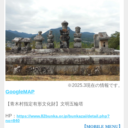
※2025.3現在の情報です。
GoogleMAP
【青木村指定有形文化財】文明五輪塔
HP：
https://www.82bunka.or.jp/bunkazai/detail.php?
no=840
【MOBILE MENU】