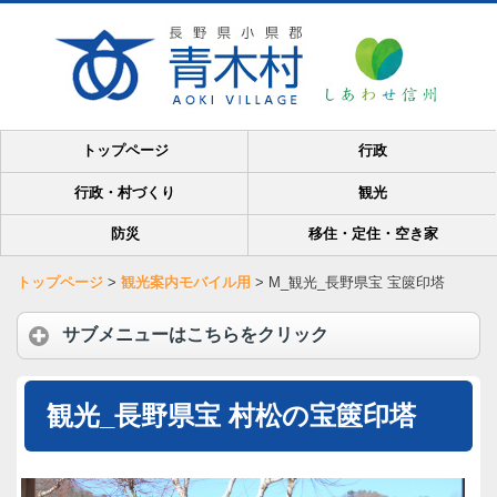
トップページ
行政
行政・村づくり
観光
防災
移住・定住・空き家
トップページ
>
観光案内モバイル用
>
M_観光_長野県宝 宝篋印塔
サブメニューはこちらをクリック
観光_長野県宝 村松の宝篋印塔