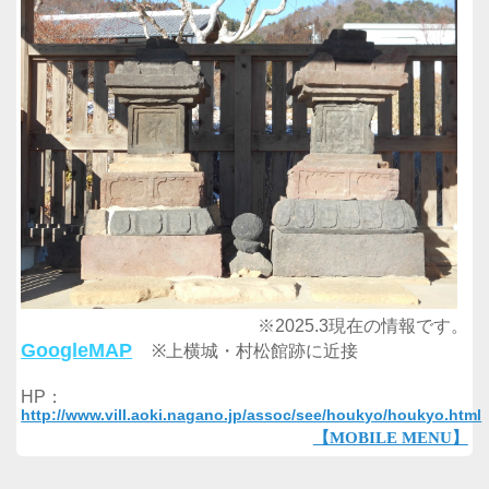
※2025.3現在の情報です。
GoogleMAP
※上横城・村松館跡に近接
HP：
http://www.vill.aoki.nagano.jp/assoc/see/houkyo/houkyo.html
【MOBILE MENU】