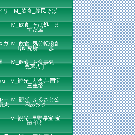
ドリ
M_飲食_義民そば
M_飲食_そば処 ま
すだ屋
きガ
M_飲食_気分転換創
ス
出研究所 一歩
屋
M_飲食_お食事処
萬屋八丁
ki
M_観光_大法寺-国宝
三重塔
ルー
M_観光_ふるさと公
慶太
園あおき
M_観光_長野県宝 宝
篋印塔