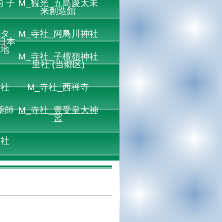
 子
M_観光_五島慶太未
来創造館
ルタ
M_寺社_阿鳥川神社
日本
の地
M_寺社_子檀嶺神社
里社 (当郷区)
神社
M_寺社_西禅寺
薬師
M_寺社_豊受皇大神
宮
神社