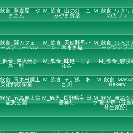
_飲食_蕎麦屋 や
M_飲食_山の灯 こ
M_飲食_ワタリ
まさん
みやま食堂
のカフェ
_飲食_驛カフェ
M_飲食_天然酵母パ
M_飲食_はるま
レースフェーベル
ン 木まま屋
ーデンテラ
_飲食_炭火焼き
M_飲食_味処 こま
M_飲食_戀渡
鳥 駒
ゆみ
_飲食_青木村郷土
M_飲食_そば処 あ
M_飲食_MasAo
美術館喫茶室
さ川
Bakery
_観光_五島慶太翁
M_観光_長野県宝 日
M_観光_東急グ
記念公園
吉神社
プ 慶太塾（五島
翁生家跡）