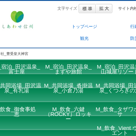
文字サイズ
サイト内
トップページ
行
観光
防
寺社_豊受皇大神宮
_宿泊_田沢温泉_
M_宿泊_田沢温泉_
M_宿泊_田沢温
富士屋
ますや旅館
山城屋リゾー
_共同浴場_田沢温
M_共同浴場_沓掛温
M_共同浴場_田
泉_有乳湯
泉_小倉乃湯
泉_くつろぎの
_飲食_御食事処
M_飲食_六鍵
M_飲食_タザワ
恵
（ROCKY）ロッキ
サ
ー
M_飲食_Vient 
エント