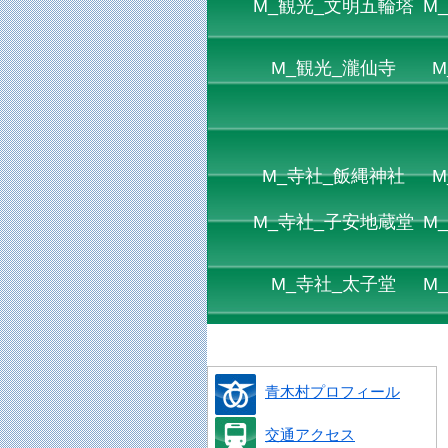
M_観光_文明五輪塔
M
M_観光_瀧仙寺
M
M_寺社_飯縄神社
M
M_寺社_子安地蔵堂
M
M_寺社_太子堂
M
青木村プロフィール
交通アクセス