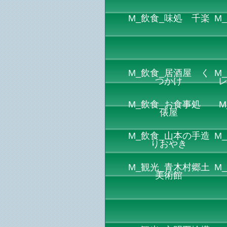
M_飲食_味処 千楽
M
M_飲食_居酒屋 く
M
つかけ
M_飲食_お食事処
M
俵屋
M_飲食_山本の手造
M
りおやき
M_観光_青木村郷土
M
美術館