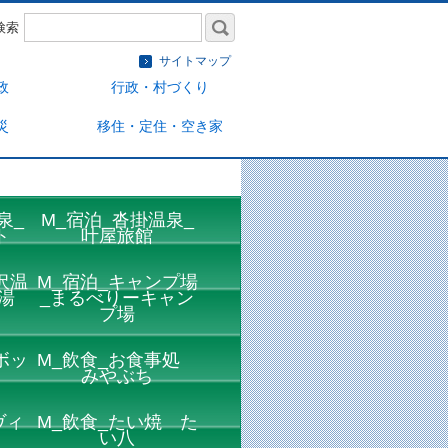
検索
サイトマップ
政
行政・村づくり
災
移住・定住・空き家
泉_
M_宿泊_沓掛温泉_
ト
叶屋旅館
沢温
M_宿泊_キャンプ場
湯
_まるべりーキャン
プ場
ボッ
M_飲食_お食事処
みやぶち
ヴィ
M_飲食_たい焼 た
い八