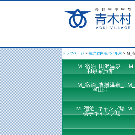
トップページ
>
観光案内モバイル用
>
M_
M_宿泊_田沢温泉_
M
和泉家旅館
M_宿泊_沓掛温泉_
M
満山荘
M_宿泊_キャンプ場
M
_横手キャンプ場