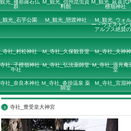
_観光_修那羅石仏
M_観光_信州昆虫資
M_観光_延喜式内
群
料館
檀嶺神社
_観光_石芋公園
M_観光_戀渡神社
M_観光_ウォ
ー・ウエストン 
アルプス絶賛
_寺社_村松神社
M_寺社_久保観音堂
M_寺社_夫神
_寺社_子檀嶺神社
M_寺社_弘法薬師堂
M_寺社_温月庵
中社
堂
_寺社_奈良本神社
M_寺社_沓掛温泉 薬
M_寺社_宮淵
師堂
寺社_豊受皇大神宮