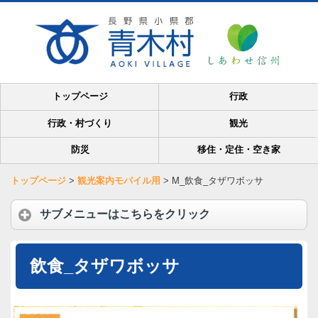
トップページ
行政
行政・村づくり
観光
防災
移住・定住・空き家
トップページ
>
観光案内モバイル用
>
M_飲食_タザワボッサ
サブメニューはこちらをクリック
飲食_タザワボッサ