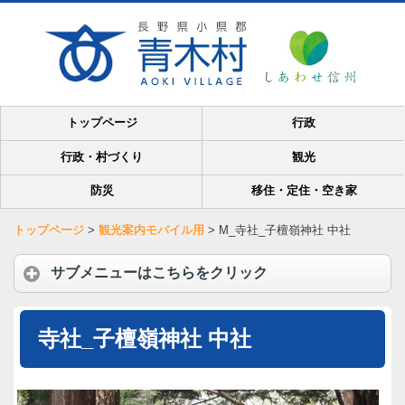
トップページ
行政
行政・村づくり
観光
防災
移住・定住・空き家
トップページ
>
観光案内モバイル用
>
M_寺社_子檀嶺神社 中社
サブメニューはこちらをクリック
寺社_子檀嶺神社 中社