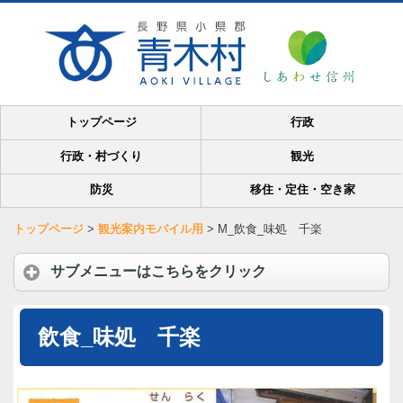
トップページ
行政
行政・村づくり
観光
防災
移住・定住・空き家
トップページ
>
観光案内モバイル用
>
M_飲食_味処 千楽
サブメニューはこちらをクリック
飲食_味処 千楽